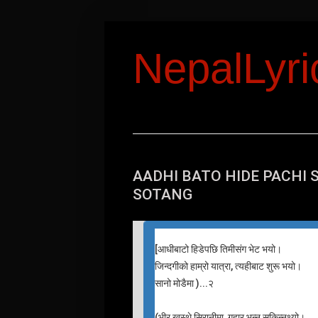
NepalLyr
AADHI BATO HIDE PACHI 
SOTANG
[
आधीबाटो हिडेपछि तिमीसंग भेट भयो।
जिन्दगीको हाम्रो यात्रा, त्यहीबाट शुरू भयो।
सानो मोडैमा )...२
(भीर खस्थे सिरानीमा, गुहार भन्न सकिन्नथ्यो।