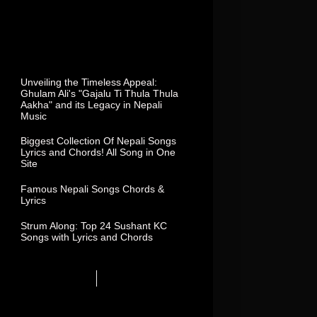
Total Visitor In This Week
Popular Posts
Unveiling the Timeless Appeal:
Ghulam Ali's "Gajalu Ti Thula Thula
Aakha" and its Legacy in Nepali
Music
Biggest Collection Of Nepali Songs
Lyrics and Chords! All Song in One
Site
Famous Nepali Songs Chords &
Lyrics
Strum Along: Top 24 Sushant KC
Songs with Lyrics and Chords
Subscribe