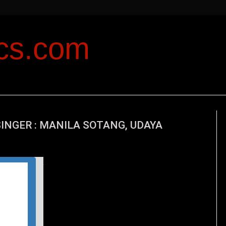
ics.com
SINGER : MANILA SOTANG, UDAYA
T
his