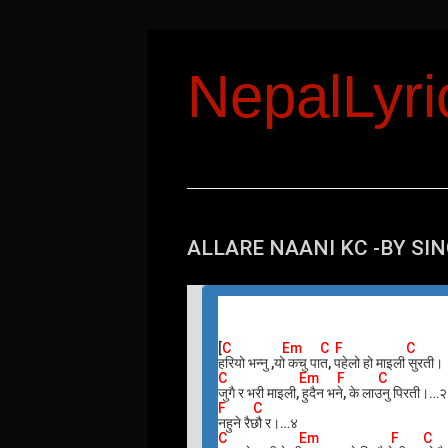
NepalLyr
ALLARE NAANI KC -BY S
[
C Em C F C
हरियो भन्नु ,यो कचु पात, पहेलो हो माइली सुरती।
C Em F C
जुगै र भरी माइली, हुदैन भने, के लाउनु पिरती।…
F C
नहुने रैछौ र।…४
C Em F C