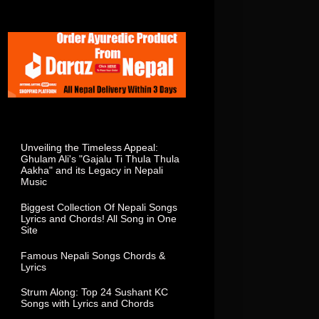
Total Visitor In This Week
Popular Posts
Unveiling the Timeless Appeal:
Ghulam Ali's "Gajalu Ti Thula Thula
Aakha" and its Legacy in Nepali
Music
Biggest Collection Of Nepali Songs
Lyrics and Chords! All Song in One
Site
Famous Nepali Songs Chords &
Lyrics
Strum Along: Top 24 Sushant KC
Songs with Lyrics and Chords