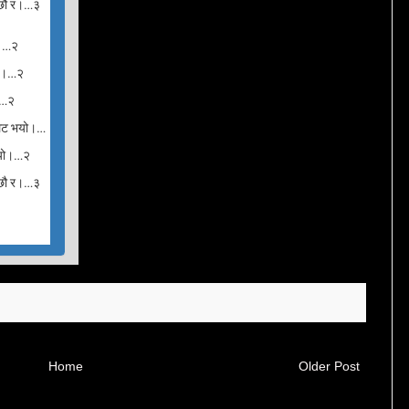
 रैछौ र।…३
गर।…२
नगर।…२
ल।…२
ी लेट भयो।…
ट भयो।…२
।
 रैछौ र।…३
Home
Older Post