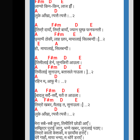
F#m D E
लाग्यो किन-किन, लाज झैँ।
A D
लुके आँखा, त्यसै त्यसै।…२
A F#m D E
[तिम्रै दायाँ, तिम्रै बायाँ, ज्यान घुम्छ फनफनती।
A F#m E A
छ्याप्पै ठोकी, लाह छाप, मायालाई सिलबन्दी।]…२
E A
हो, मायालाई, सिलबन्दी।
A F#m D E
[तिमीलाई हेर्न, जुनकिरी आउला।
A F#m D E
तिमीलाई सुनाउन, बतासले गाउला। ]…२
A D
रहिन म, आफु मै। …२
A F#m D E
[बादलु सर्दै-सर्दै, यतै त आउला।
A F#m D E
तिम्रो खबर, मैलाइ त, सुनाउला।] …२
A D
लुके आँखा, त्यसै त्यसै।…२
मेरा सबै-सबै कुरा, तिमीतिरै छोडी आएँ।
सम्झिएर पुराई जानु, भन्ने खबर, जुनलाई पठाए।
तिम्रो कालो केशको, म छायाँमा हराएँ।
धेरै गार्हो, माया भन्दा, म थोरै डराएँ।