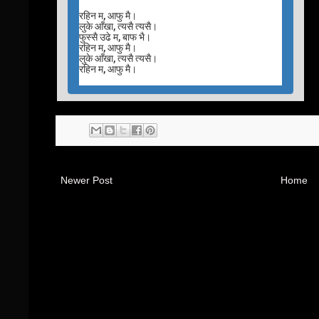
रहिन म, आफु मै।
लुके आँखा, त्यसै त्यसै।
फुस्सै उढे म, बाफ भै।
रहिन म, आफु मै।
लुके आँखा, त्यसै त्यसै।
रहिन म, आफु मै।
Newer Post
Home