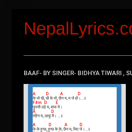
NepalLyrics.
BAAF- BY SINGER- BIDHYA TIWARI , 
T
his
A D A D
के भो खै, खै के भो, छैन म, म जे हो।…२
F#m D E
फुस्सै उढे म, बाफ भै।
A D
रहिन म, आफु मै। …२
A D A D
के के हुन्छ, हुन्छ के के, छैन म, थिए जे।…२