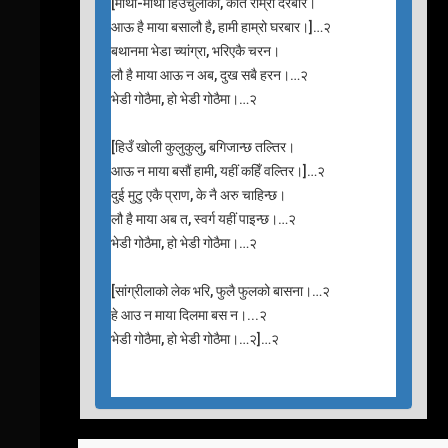
[माथी-माथी हिउंचुलीको, कति राम्रो दरबार।
आऊ है माया बसालौ है, हामी हाम्रो घरबार।]…२
बथानमा भेडा च्यांग्रा, भरिएकै चरन।
लौ है माया आऊ न अब, दुख सबै हरन।…२
भेडी गोठैमा, हो भेडी गोठैमा।…२
[हिउँ खोली कुलुकुलु, बगिजान्छ तल्तिर।
आऊ न माया बसौं हामी, यहीं कहिँ वल्तिर।]…२
दुई मुटु एकै प्राण, के नै अरु चाहिन्छ।
लौ है माया अब त, स्वर्ग यहीं पाइन्छ।…२
भेडी गोठैमा, हो भेडी गोठैमा।…२
[सांग्रीलाको लेक भरि, फुलै फुलको बासना।…२
हे आउ न माया दिलमा बस न।...२
भेडी गोठैमा, हो भेडी गोठैमा।…२]…२