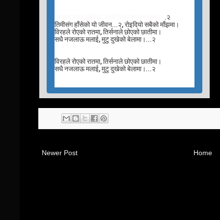
जिन्दगी परेछ आँधीमा, भुमरी भित्रको यात्रामा।..
.२
तिमीसंग हाँसेको यो जीवन...२, रोइदियो सबैको माँझमा।
विरहले रोएको रातमा, तिर्सनाले छोएको छातीमा।
सधै नजलाऊ मलाई, मुटु दुखेको बेलामा।...२
विरहले रोएको रातमा, तिर्सनाले छोएको छातीमा।
सधै नजलाऊ मलाई, मुटु दुखेको बेलामा।...२
Newer Post
Home