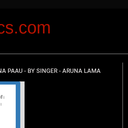
ics.com
 PAAU - BY SINGER - ARUNA LAMA
T
his
ाउँ।
ँ।