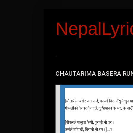
NepalLyr
CHAUTARIMA BASERA RUNA
[
चौतारीमा बसेर रुन पाउँ, मनको पिर आँसुले धुन प
गौथलीको के घर के गाउँ, दुखियाको के थर, के नाउ
[पीपलले पालुवा फेर्यो, पुरानो भो वर।
कर्मले ठगेपछी, बिरानो भो घर।]…२