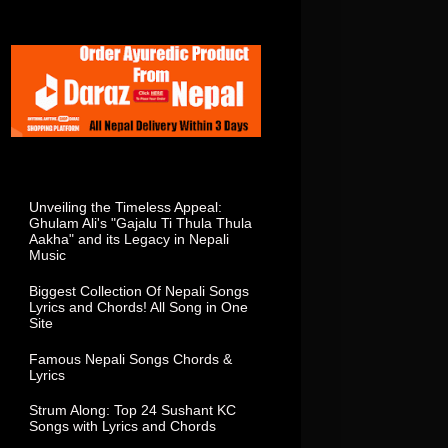
Total Visitor In This Week
Popular Posts
Unveiling the Timeless Appeal:
Ghulam Ali's "Gajalu Ti Thula Thula
Aakha" and its Legacy in Nepali
Music
Biggest Collection Of Nepali Songs
Lyrics and Chords! All Song in One
Site
Famous Nepali Songs Chords &
Lyrics
Strum Along: Top 24 Sushant KC
Songs with Lyrics and Chords