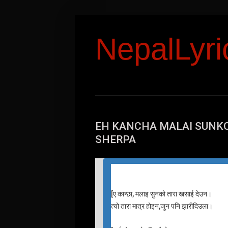
NepalLyr
EH KANCHA MALAI SUNKO
SHERPA
[
ए कान्छा, मलाइ सुनको तारा खसाई देउन।
त्यो तारा मात्र होइन,जुन पनि झारीदिउला।