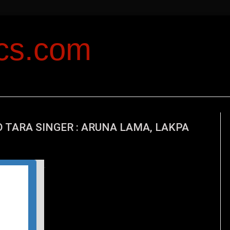
ics.com
 TARA SINGER : ARUNA LAMA, LAKPA
T
his