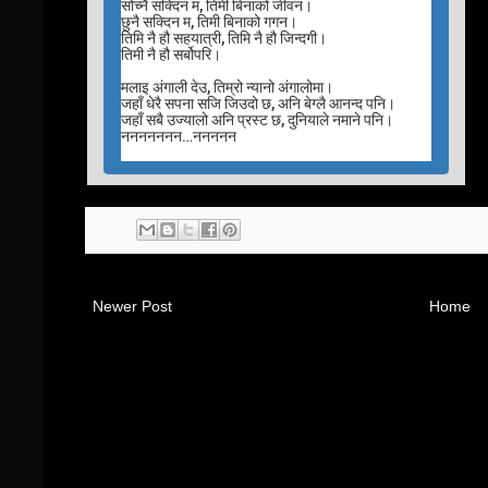
सोच्नै सक्दिन म, तिमी बिनाको जीवन।
छुनै सक्दिन म, तिमी बिनाको गगन।
तिमि नै हौ सहयात्री, तिमि नै हौ जिन्दगी।
तिमी नै हौ सर्बोपरि।
मलाइ अंगाली देउ, तिम्रो न्यानो अंगालोमा।
जहाँ धेरै सपना सजि जिउदो छ, अनि बेग्लै आनन्द पनि।
जहाँ सबै उज्यालो अनि प्रस्ट छ, दुनियाले नमाने पनि।
ननननननन…ननननन
Newer Post
Home