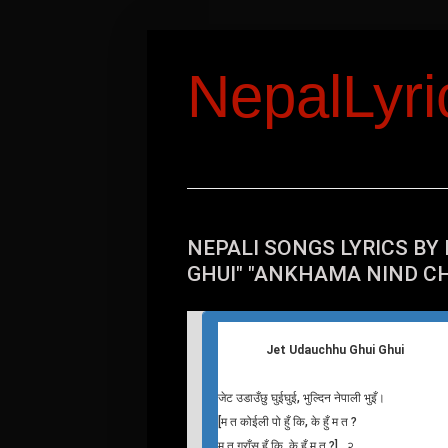
NepalLyr
NEPALI SONGS LYRICS BY
GHUI" "ANKHAMA NIND CH
Jet Udauchhu Ghui Ghui
जेट उडाउँछु घुईघुई, भुल्दिन नेपाली भुइँ।
[म त कोईली पो हुँ कि, के हुँ म त ?
म त गुराँस हुँ कि, के हुँ म त ?]…२