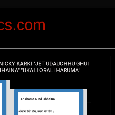
ics.com
 NICKY KARKI "JET UDAUCHHU GHUI
HAINA" "UKALI ORALI HARUMA"
T
Nepali Songs Lyrics
T
Nepali Songs Lyrics
Ankhama Nind Chhaina
T
Nepali Songs Lyrics
आँखामा निँद छैन, मनमा चैन छैन।