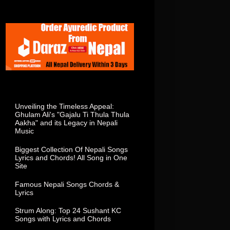
Total Visitor In This Week
Popular Posts
Unveiling the Timeless Appeal:
Ghulam Ali's "Gajalu Ti Thula Thula
Aakha" and its Legacy in Nepali
Music
Biggest Collection Of Nepali Songs
Lyrics and Chords! All Song in One
Site
Famous Nepali Songs Chords &
Lyrics
Strum Along: Top 24 Sushant KC
Songs with Lyrics and Chords