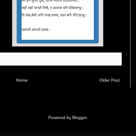
मन हर्ने सुन्दर दृष्य, शान्त-शितल वातावरणमा।
जहाँ जहाँ जान्छौ तिमी, म आकाश बनि देखिरहन्छु।
ति लेक,बेशी अनि पाखा हरुमा, पवन बनि भेटिरहन्छु।
उकाली ओराली हरुमा।
Home
Older Post
Powered by
Blogger
.