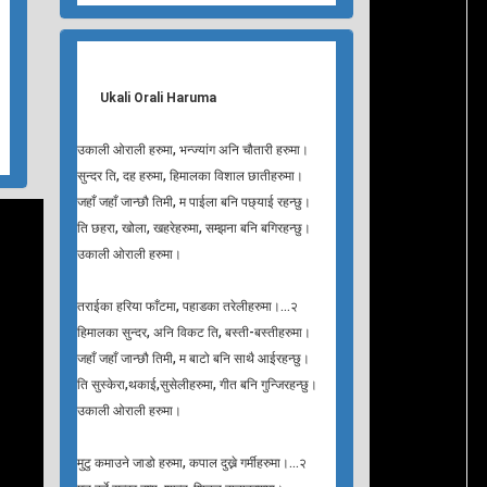
Ukali Orali Haruma
उकाली ओराली हरुमा, भन्ज्यांग अनि चौतारी हरुमा।
सुन्दर ति, दह हरुमा, हिमालका विशाल छातीहरुमा।
जहाँ जहाँ जान्छौ तिमी, म पाईला बनि पछ्याई रहन्छु।
ति छहरा, खोला, खहरेहरुमा, सम्झना बनि बगिरहन्छु।
उकाली ओराली हरुमा।
तराईका हरिया फाँटमा, पहाडका तरेलीहरुमा।…२
हिमालका सुन्दर, अनि विकट ति, बस्ती-बस्तीहरुमा।
जहाँ जहाँ जान्छौ तिमी, म बाटो बनि साथै आईरहन्छु।
ति सुस्केरा,थकाई,सुसेलीहरुमा, गीत बनि गुन्जिरहन्छु।
उकाली ओराली हरुमा।
मुटु कमाउने जाडो हरुमा, कपाल दुख्ने गर्मीहरुमा।…२