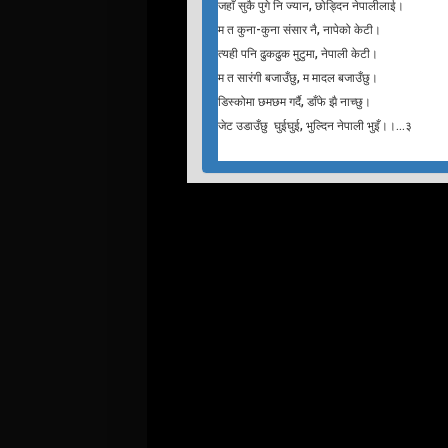
जहाँ सुकै पुगे नि ज्यान, छोड्दिन नेपालीलाई।
म त कुना-कुना संसार नै, नापेको केटी।
त्यही पनि ढुकढुक मुटुमा, नेपाली केटी।
म त सारंगी बजाउँछु, म मादल बजाउँछु।
डिस्कोमा छमछम गर्दै, डाँफे झै नाच्छु।
जेट उडाउँछु घुईघुई, भुल्दिन नेपाली भुइँ।।…३