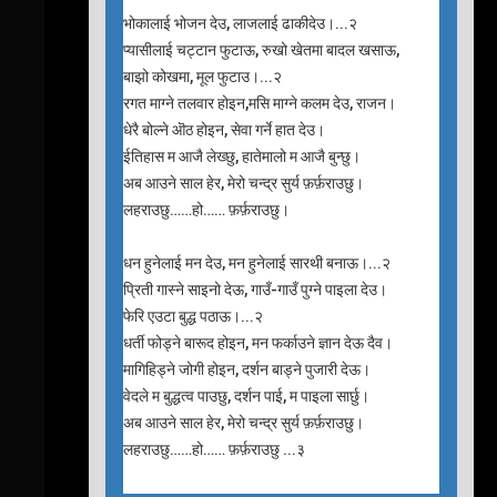
भोकालाई भोजन देउ, लाजलाई ढाकीदेउ।...२
प्यासीलाई चट्टान फुटाऊ, रुखो खेतमा बादल खसाऊ,
बाझो कोखमा, मूल फुटाउ।...२
रगत माग्ने तलवार होइन,मसि माग्ने कलम देउ, राजन।
धेरै बोल्ने ऒठ होइन, सेवा गर्ने हात देउ।
ईतिहास म आजै लेख्छु, हातेमालो म आजै बुन्छु।
अब आउने साल हेर, मेरो चन्द्र सुर्य फ़र्फ़राउछु।
लहराउछु……हो…… फ़र्फ़राउछु।
धन हुनेलाई मन देउ, मन हुनेलाई सारथी बनाऊ।...२
प्रिती गास्ने साइनो देऊ, गाउँ-गाउँ पुग्ने पाइला देउ।
फेरि एउटा बुद्ध पठाऊ।...२
धर्ती फोड्ने बारूद होइन, मन फर्काउने ज्ञान देऊ दैव।
मागिहिड्ने जोगी होइन, दर्शन बाड्ने पुजारी देऊ।
वेदले म बुद्धत्व पाउछु, दर्शन पाई, म पाइला सार्छु।
अब आउने साल हेर, मेरो चन्द्र सुर्य फ़र्फ़राउछु।
लहराउछु……हो…… फ़र्फ़राउछु ...३