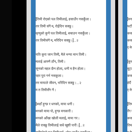
बिहानी फुल हाँस्यो, राती चन्द्रमा।
जन्ती लिई आउनु हजूर, मङ्सिर पन्ध्रमा।
T
his
T
imi Royeko Pal
Singer : Anju Panta, Sugam Pokhrel
Si
[तिमी रोएको पल तिमीलाई, हसाउँन नसकुँला।
[मन 
तर तिमी संगै म, रोईदिन सक्छु।
घटी
मृत्युको कुनै पल तिमीलाई, बचाउन नसकुँला।
कस
तर तिमीसंगै म, मरिदिन सक्छु।]…२
कसम
ए म
यति कुरा जान तिमी, मैले भन्या मान तिमी।
मलाई आफ्नै ठाँन, तिमी।
[कु