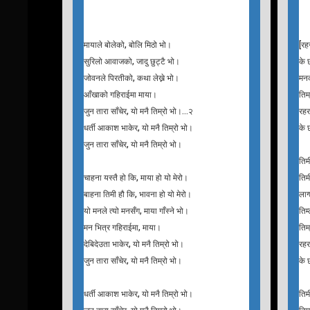
भन्छु आज, मनका कुरा, सुन्छौ भने तिमी।
जुनीजुनी सम्म मेरै, हुन्छौ भने तिमी।
T
his
Maya Le Boleko
R
Singer : Nikhita Thapa, Sugam Pokhrel
Si
मायाले बोलेको, बोलि मिठो भो।
[रह
सुरिलो आवाजको, जादु छुट्टै भो।
के 
जोवनले पिरतीको, कथा लेख्ने भो।
मनक
आँखाको गहिराईमा माया।
तिम
जुन तारा साँचेर, यो मनै तिम्रो भो।…२
रहर
धर्ती आकाश भाकेर, यो मनै तिम्रो भो।
के 
जुन तारा साँचेर, यो मनै तिम्रो भो।