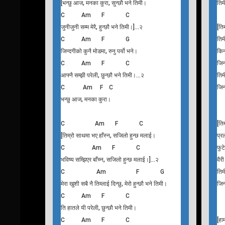
Bhanchu Aaja
J
Singer : Anju Panta, Sugam Pokhrel
Si
C Am F C
[भन्छु आज, मनका कुरा, सुन्छौ भने तिमी।
तिम
C Am F C
जुनीजुनी सम्म मेरै, हुन्छौ भने तिमी।]…२
[ति
C Am F G
तिम
जिन्दगीको कुनै मोडमा, रुनु पर्यो भने।
किन
C Am F C
जिन
आफ्नै सम्झी परेली, छुन्छौ भने तिमी।…२
तिम
C Am F C
जिन
भन्छु आज, मनका कुरा।