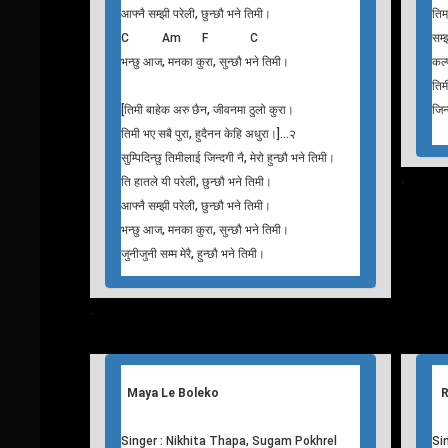
C Am F C
[ति
[तिम्रो साथमा भए हाँस्न, सजिलो हुन्छ मलाई।
प्र
C Am F C
फुट
भविष्य सम्झिएर बाँच्न, सजिलो हुन्छ मलाई।]…२
वैर
C Am F G
तिम
मेरा खुशी सबै नै तिम्लाई दिन्छु, मेरो हुन्छौ भने तिमी।
जिन
C Am F C
ति हातले यी परेली, छुन्छौ भने तिमी।
C Am F C
[हा
आफ्नै सम्झी परेली, छुन्छौ भने तिमी।
तिम
C Am F C
सम्झ
भन्छु आज, मनका कुरा, सुन्छौ भने तिमी।
कल्
तिम
[तिमी बाहेक अरु छैन, जीवनमा ठुलो कुरा।
जिन
तिमी भए सबै पुरा, हुदैनन केहि अधुरा।]…२
सुम्पिदिन्छु तिमीलाई जिन्दगी नै, मेरो हुन्छौ भने तिमी।
ति हातले यी परेली, छुन्छौ भने तिमी।
T
his
आफ्नै सम्झी परेली, छुन्छौ भने तिमी।