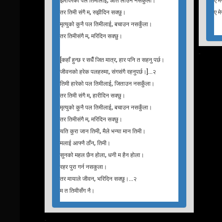
सुनको महल छैन होला, धनी म हैन होला।
बुट
रहर पुरा गर्न नसकुला।
कस
तर मायाले जीवन, भरिदिन सक्छु।…२
हेर्
म त तिमीसँग नै।
ए म
[कहाँ हुन्छ र धनको, माया धनी।
[ति
मनको माया पो, हुन्छ मनकारी।
रँग
मनको आँखा खोली मलाई, माया गर।
कस
मैले राख्छु तिमीलाई सधै खुशी पारी।]…२
तिम
झरीपरेको पल तिमीलाई, ओत लाउँन नसकुँला।
ए मे
तर तिमी संगै म, रुझीदिन सक्छु।
ए मे
मृत्युको कुनै पल तिमीलाई, बचाउन नसकुँला।
तर तिमीसंगै म, मरिदिन सक्छु।
T
his
[कहाँ हुन्छ र सधैँ जित मात्र, हार पनि त सहनु पर्छ।
जीवनको हरेक पलहरुमा, संगसंगै रहनुपर्छ।]…२
तिमी हारेको पल तिमीलाई, जिताउन नसकुँला।
तर तिमी संगै म, हारीदिन सक्छु।