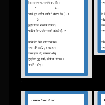
C Dm
समय संगै कहाँ, छुटे हातहरु।
साँ
Am C Am Dm Am
रुन्छ हृदय धेरै, बर्सन्छन आँसु।
सम्
Am C Am Dm
टुक्रेको मुटु लिई, कोही त भनिदेऊ।
C
के 
कसरि म हाँसु।
बिह
C Am
साँ
[सायद सम्बन्ध, स्वर्ग मै बन्छ कि।
सम्
C Am
जोडी हुने धर्तीमा, त्यहि नै रचिन्छ कि।]…२
के 
G
साँ
[हुदैन किन, मान्छेले सोचेको।
साँ
पाईदैन किन, जीवनसाथी रोजेको।]…२
सम्
कति दिन बिते, कति रात हरु।
साँ
समय संगै कहाँ, छुटे हातहरु।
सम्