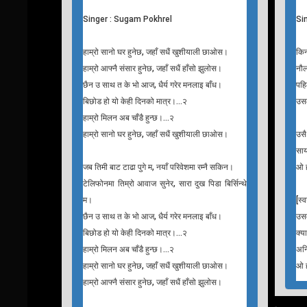
रुन्छ हृदय धेरै, बर्सन्छन आँसु।
टुक्रेको मुटु लिई, कोही त भनिदेऊ।
कसरि म हाँसु।
T
his
Hamro Sano Ghar
Ki
Singer : Sugam Pokhrel
Si
हाम्रो सानो घर हुनेछ, जहाँ सधैं खुशीयाली छाओस।
कि
हाम्रो आफ्नै संसार हुनेछ, जहाँ सधैं हाँसो झुलोस।
नौल
छैन उ साथ त के भो आज, धैर्य गरेर मनलाइ बाँध।
पहि
बिछोड हो यो केही दिनको मात्र।...२
उसल
हाम्रो मिलन अब चाँडै हुन्छ।...२
हाम्रो सानो घर हुनेछ, जहाँ सधैं खुशीयाली छाओस।
उसै