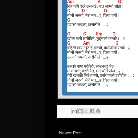
Am A G
बिहानीमै देखें उस्लाई, मात लाग्यो साँझ।
C D D
नौनी जस्तो, मेरो मन…२, चिरा पार्यो।
G
उसको रुपको, करौतीले।…२
G C Em G
खोला पारी तारीदिने, तुईनको फन्को।…२
G Am G
पहिलो माया छुटाई हाल्यो, कलेजीमा रन्को…२
नौनी जस्तो, मेरो मन…२, चिरा पार्यो।
उसको रुपको, करौतीले।…२
उस्को माया ऐरोपैरो, साउनको भेल।
माया भन्नु यस्तै रैछ, मन चोर्ने खेल…२।
गैरी खेतको सिरै हान्यो, वर्षायामको दरौंदीले।…२
नौनी जस्तो, मेरो मन…२, चिरा पार्यो।
उसको रुपको, करौतीले।…२
Newer Post