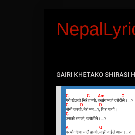
NepalLyr
GAIRI KHETAKO SHIRASI 
G G Am G
गैरी खेतको सिरै हान्यो, बर्खायामको दरौंदीले।…२
C D D
नौनी जस्तो, मेरो मन…२, चिरा पार्यो।
G
उसको रुपको, करौतीले।…२
A G
मर्स्यान्ग्दीमा जालै हान्यो, माझी दाईले आज।…२