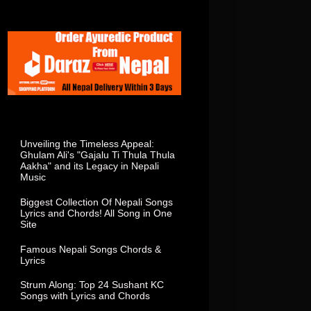
Total Visitor In This Week
Popular Posts
Unveiling the Timeless Appeal:
Ghulam Ali's "Gajalu Ti Thula Thula
Aakha" and its Legacy in Nepali
Music
Biggest Collection Of Nepali Songs
Lyrics and Chords! All Song in One
Site
Famous Nepali Songs Chords &
Lyrics
Strum Along: Top 24 Sushant KC
Songs with Lyrics and Chords